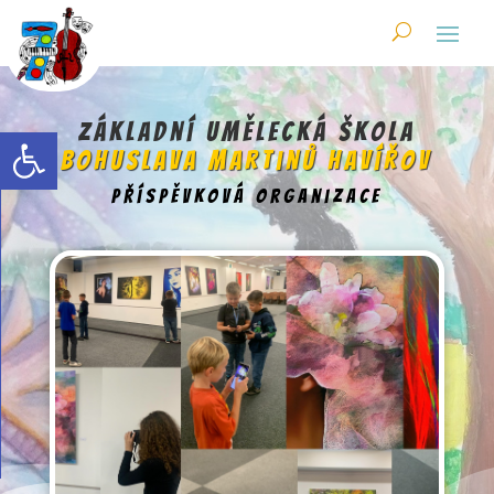
Skip
to
content
Open toolbar
Základní umělecká škola
Bohuslava Martinů Havířov
příspěvková organizace