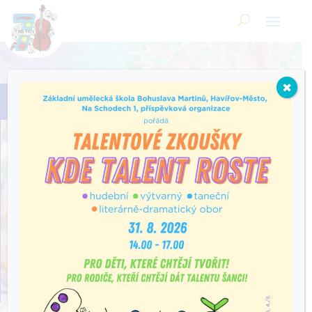
Skip
to
content
Open toolbar
Základní umělecká škola
✖
Bohuslava Martinů Havířov
příspěvková organizace