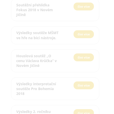
Soutěžní přehlídka
číst více
Fokus 2018 v Novém
Jičíně
Výsledky soutěže MŠMT
číst více
ve hře na bicí nástroje.
Houslová soutěž „O
číst více
cenu Václava Krůčka“ v
Novém Jičíně
Výsledky interpretační
číst více
soutěže Pro Bohemia
2018
Výsledky 2. ročníku
číst více