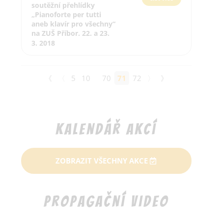
soutěžní přehlídky
„Pianoforte per tutti
aneb klavír pro všechny“
na ZUŠ Příbor. 22. a 23.
3. 2018
《
〈
5
10
70
71
72
〉
》
Kalendář akcí
ZOBRAZIT VŠECHNY AKCE
Propagační video