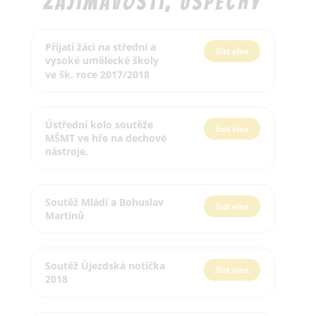
zajímavosti, úspěchy
Přijatí žáci na střední a
číst více
vysoké umělecké školy
ve šk. roce 2017/2018
Ústřední kolo soutěže
číst více
MŠMT ve hře na dechové
nástroje.
Soutěž Mládí a Bohuslav
číst více
Martinů
Soutěž Újezdská notička
číst více
2018