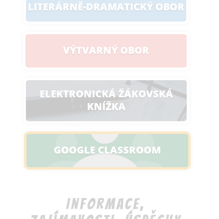
LITERÁRNĚ-DRAMATICKÝ OBOR
VÝTVARNÝ OBOR
ELEKTRONICKÁ ŽÁKOVSKÁ
KNÍŽKA
GOOGLE CLASSROOM
Informace,