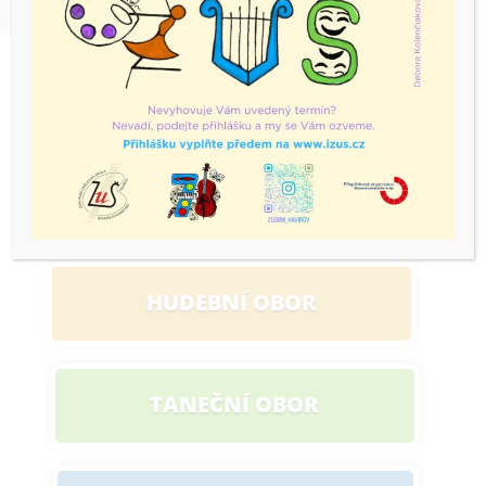
ZUŠ Bohuslava Martinů Havířov je
příspěvkovou organizací zřizovanou
Moravskoslezským krajem
HUDEBNÍ
OBOR
TANEČNÍ
OBOR