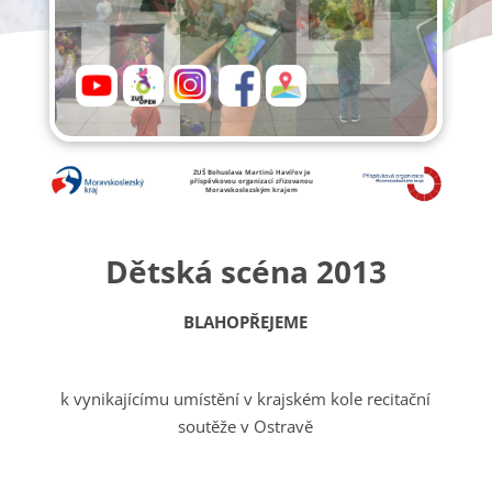
ZUŠ Bohuslava Martinů Havířov je
příspěvkovou organizací zřizovanou
Moravskoslezským krajem
Dětská scéna 2013
BLAHOPŘEJEME
k vynikajícímu umístění v krajském kole recitační
soutěže v Ostravě