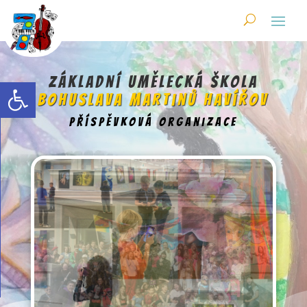
Skip
to
content
Open toolbar
Základní umělecká škola
Bohuslava Martinů Havířov
příspěvková organizace