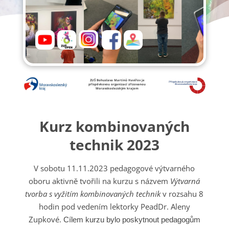
ZUŠ Bohuslava Martinů Havířov je
příspěvkovou organizací zřizovanou
Moravskoslezským krajem
Kurz kombinovaných
technik 2023
V sobotu 11.11.2023 pedagogové výtvarného
oboru aktivně tvořili na kurzu s názvem
Výtvarná
tvorba s vyžitím kombinovaných
technik
v rozsahu 8
hodin pod vedením lektorky PeadDr. Aleny
Zupkové.
Cílem kurzu bylo poskytnout pedagogům