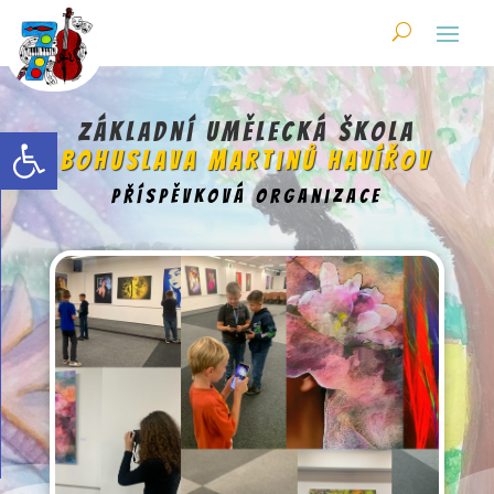
Skip
to
content
Open toolbar
Základní umělecká škola
Bohuslava Martinů Havířov
příspěvková organizace