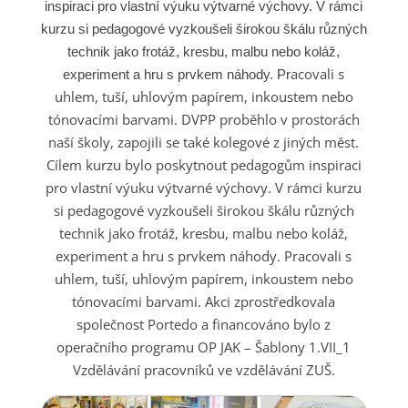
inspiraci pro vlastní výuku výtvarné výchovy. V rámci
kurzu si pedagogové vyzkoušeli širokou škálu různých
technik jako frotáž, kresbu, malbu nebo koláž,
acovali s
experiment a hru s prvkem náhody. Pr
uhlem, tuší, uhlovým papírem, inkoustem nebo
tónovacími barvami. DVPP proběhlo v prostorách
naší školy, zapojili se také kolegové z jiných měst.
Cílem kurzu bylo poskytnout pedagogům inspiraci
pro vlastní výuku výtvarné výchovy. V rámci kurzu
si pedagogové vyzkoušeli širokou škálu různých
technik jako frotáž, kresbu, malbu nebo koláž,
experiment a hru s prvkem náhody. Pracovali s
uhlem, tuší, uhlovým papírem, inkoustem nebo
tónovacími barvami. Akci zprostředkovala
společnost Portedo a financováno bylo z
operačního programu OP JAK – Šablony 1.VII_1
Vzdělávání pracovníků ve vzdělávání ZUŠ.