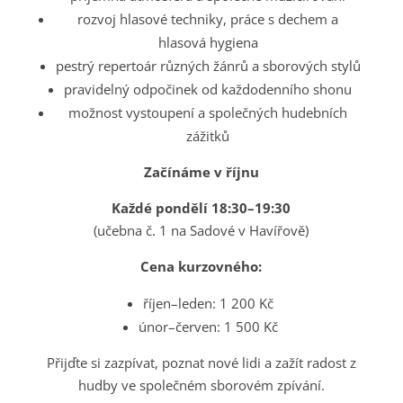
rozvoj hlasové techniky, práce s dechem a
hlasová hygiena
pestrý repertoár různých žánrů a sborových stylů
pravidelný odpočinek od každodenního shonu
možnost vystoupení a společných hudebních
zážitků
Začínáme v říjnu
Každé pondělí 18:30–19:30
(učebna č. 1 na Sadové v Havířově)
Cena kurzovného:
říjen–leden: 1 200 Kč
únor–červen: 1 500 Kč
Přijďte si zazpívat, poznat nové lidi a zažít radost z
hudby ve společném sborovém zpívání.