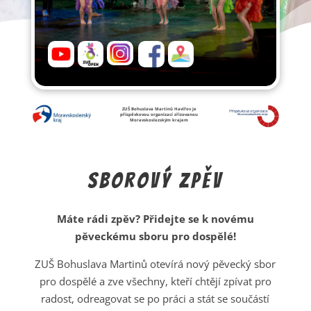
ZUŠ Bohuslava Martinů Havířov je
příspěvkovou organizací zřizovanou
Moravskoslezským krajem
Sborový zpěv
Máte rádi zpěv? Přidejte se k novému
pěveckému sboru pro dospělé!
ZUŠ Bohuslava Martinů otevírá nový pěvecký sbor
pro dospělé a zve všechny, kteří chtějí zpívat pro
radost, odreagovat se po práci a stát se součástí