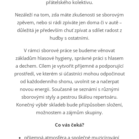
přátelského kolektivu.
Nezáleží na tom, zda máte zkušenosti se sborovým
zpěvem, nebo si rádi zpíváte jen doma či v autě –
důležitá je především chuť zpívat a sdílet radost z
hudby s ostatními.
V rámci sborové práce se budeme věnovat
základům hlasové hygieny, správné práci s hlasem
a dechem. Cílem je vytvořit příjemné a podporující
prostředí, ve kterém si účastníci mohou odpočinout
od každodenního shonu, uvolnit se a načerpat
novou energii. Současně se seznámí s různými
sborovými styly a pestrou škálou repertoáru.
Konečný výběr skladeb bude přizpůsoben složení,
možnostem a zájmům skupiny.
Co vás čeká?
příjemná atmosféra a společné muzicírování