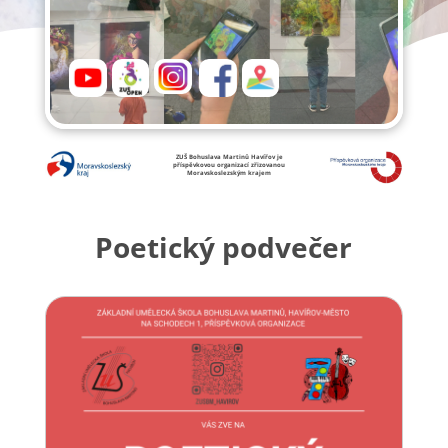
ZUŠ Bohuslava Martinů Havířov je
příspěvkovou organizací zřizovanou
Moravskoslezským krajem
Poetický podvečer