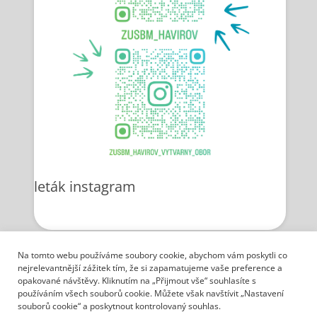
leták instagram
Na tomto webu používáme soubory cookie, abychom vám poskytli co
Ochrana osobních údajů
nejrelevantnější zážitek tím, že si zapamatujeme vaše preference a
opakované návštěvy. Kliknutím na „Přijmout vše“ souhlasíte s
Na Schodech 256/1 736 01 Havířov – Město IČ:
používáním všech souborů cookie. Můžete však navštívit „Nastavení
62331663 b. ú.:
41233791/0100, ✆
+420 596 813 128
souborů cookie“ a poskytnout kontrolovaný souhlas.