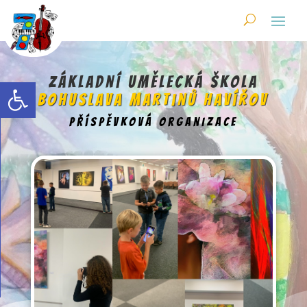
Skip
to
content
Open toolbar
Základní umělecká škola
Bohuslava Martinů Havířov
příspěvková organizace