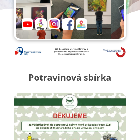
ZUŠ Bohuslava Martinů Havířov je
příspěvkovou organizací zřizovanou
Moravskoslezským krajem
Potravinová sbírka