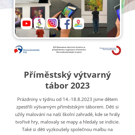
ZUŠ Bohuslava Martinů Havířov je
příspěvkovou organizací zřizovanou
Moravskoslezským krajem
Příměstský výtvarný
tábor 2023
Prázdniny v týdnu od 14.-18.8.2023 jsme dětem
zpestřili výtvarným příměstským táborem. Děti si
užily malování na naší školní zahradě, kde se hrály
tvořivé hry, malovaly se mapy a hledaly se indicie.
Také si děti vyzkoušely společnou malbu na