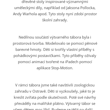
dřevěné stoly inspirované významnými
uměleckými díly, například od Jaksona Pollocka,
Andy Warhola apod. Tyto stoly nyní zdobí prostor
školní zahrady.
Nedílnou součástí výtvarného tábora byla i
prostorová tvorba. Modelovalo se pomocí pěnové
barevné hmoty. Děti si tvořily vlastní příběhy s
pohádkovými postavičkami. Tyto příběhy ožívaly
pomocí animací tvořené na iPadech pomocí
aplikace Stop-Motion.
V rámci tábora jsme také navštívili zoologickou
zahradu v Ostravě. Děti si vyzkoušely, jaké to je
kreslit zvířata podle skutečnosti. Poté své návrhy
převáděly na malířské plátno. Výtvarný tábor se
všem dětem moc líbil. Budeme se těšit na další….