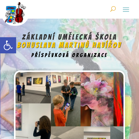
Skip
to
content
Open toolbar
Základní umělecká škola
Bohuslava Martinů Havířov
příspěvková organizace